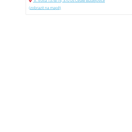
V. Volfa 1378/19, 370 05 České Budějovice
(zobrazit na mapě)