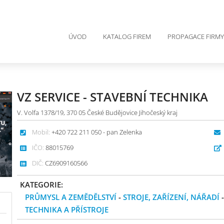
ÚVOD
KATALOG FIREM
PROPAGACE FIRMY
VZ SERVICE - STAVEBNÍ TECHNIKA
V. Volfa 1378/19, 370 05 České Budějovice Jihočeský kraj
Mobil:
+420 722 211 050 - pan Zelenka
IČO:
88015769
DIČ:
CZ6909160566
KATEGORIE:
PRŮMYSL A ZEMĚDĚLSTVÍ
-
STROJE, ZAŘÍZENÍ, NÁŘADÍ
TECHNIKA A PŘÍSTROJE