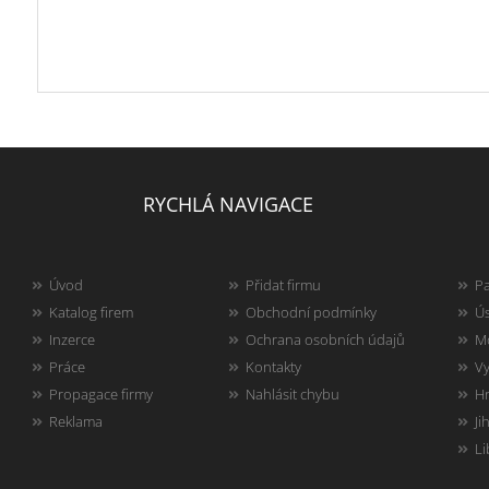
RYCHLÁ NAVIGACE
Úvod
Přidat firmu
Pa
Katalog firem
Obchodní podmínky
Ús
Inzerce
Ochrana osobních údajů
Mo
Práce
Kontakty
Vy
Propagace firmy
Nahlásit chybu
Hr
Reklama
Ji
Li