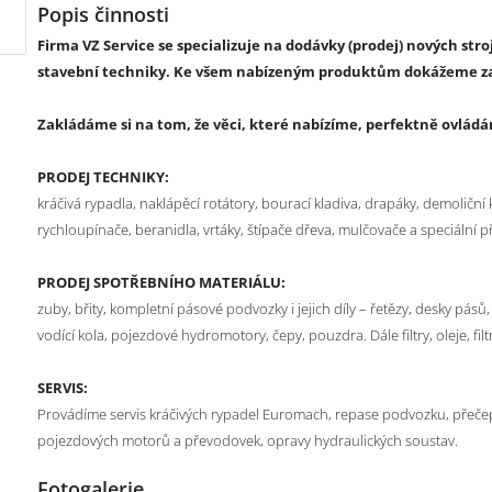
Popis činnosti
Firma VZ Service se specializuje na dodávky (prodej) nových stro
stavební techniky. Ke všem nabízeným produktům dokážeme zaj
Zakládáme si na tom, že věci, které nabízíme, perfektně ovládá
PRODEJ TECHNIKY:
kráčivá rypadla, naklápěcí rotátory, bourací kladiva, drapáky, demoliční kl
rychloupínače, beranidla, vrtáky, štípače dřeva, mulčovače a speciální př
PRODEJ SPOTŘEBNÍHO MATERIÁLU:
zuby, břity, kompletní pásové podvozky i jejich díly – řetězy, desky pá
vodící kola, pojezdové hydromotory, čepy, pouzdra. Dále filtry, oleje, fil
SERVIS:
Provádíme servis kráčivých rypadel Euromach, repase podvozku, přeče
pojezdových motorů a převodovek, opravy hydraulických soustav.
Fotogalerie