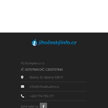
PZ Komplex s.r.o.
IČ: 03757943 DIČ: CZ03757943
Bylany 32, Bylany 538 01
info@infoaktualne.cz
+420 774 735 277
Jsme také na