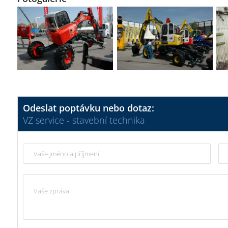
Odeslat poptávku nebo dotaz:
VZ service - stavební technika