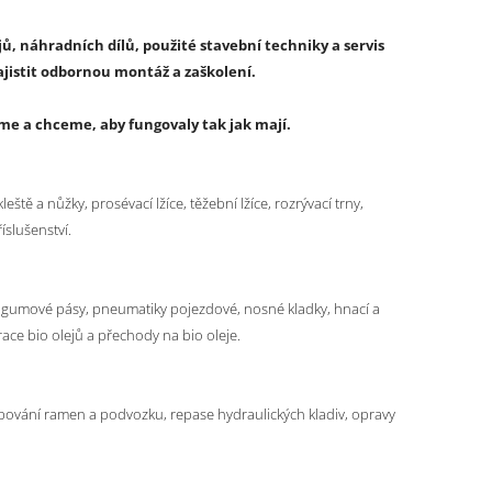
jů, náhradních dílů, použité stavební techniky a servis
istit odbornou montáž a zaškolení.
me a chceme, aby fungovaly tak jak mají.
eště a nůžky, prosévací lžíce, těžební lžíce, rozrývací trny,
íslušenství.
sů, gumové pásy, pneumatiky pojezdové, nosné kladky, hnací a
trace bio olejů a přechody na bio oleje.
pování ramen a podvozku, repase hydraulických kladiv, opravy