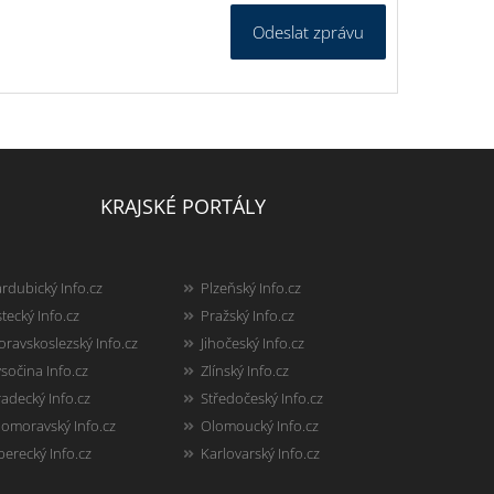
Odeslat zprávu
KRAJSKÉ PORTÁLY
rdubický Info.cz
Plzeňský Info.cz
tecký Info.cz
Pražský Info.cz
ravskoslezský Info.cz
Jihočeský Info.cz
sočina Info.cz
Zlínský Info.cz
adecký Info.cz
Středočeský Info.cz
homoravský Info.cz
Olomoucký Info.cz
berecký Info.cz
Karlovarský Info.cz