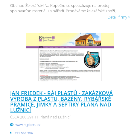
Obchod Železářství Na Kopečku se specializuje na prodej
spojovacího materiálu a nářadí. Prodáváme železářské zboží, ...
Detail firmy >
JAN FRIEDEK - RÁJ PLASTŮ - ZAKÁZKOVÁ
VÝROBA Z PLASTU, BAZÉNY, RYBÁŘSKÉ
PRAMICE, JÍMKY A SEPTIKY PLANÁ NAD
LUŽNICÍ
ČSLA 206 391 11 Planá nad Lužnicí
www.rajplastu.cz
731 565 209