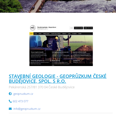
STAVEBNÍ GEOLOGIE - GEOPRŮZKUM ČESKÉ
BUDĚJOVICE, SPOL. S R.O.
Pekárenská 257/81 370 04 České Budějovice
geopruzkum.cz
602 473 077
info@geopruzkum.cz