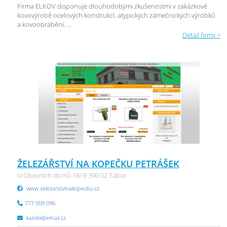
Firma ELKOV disponuje dlouhodobými zkušenostmi v zakázkové
kovovýrobě ocelových konstrukcí, atypických zámečnických výrobků
a kovoobrábění, ...
Detail firmy >
ŽELEZÁŘSTVÍ NA KOPEČKU PETRÁŠEK
U Obecních domů 1619 390 02 Tábor
www.zelezarstvinakopecku.cz
777 009 096
katolo@email.cz