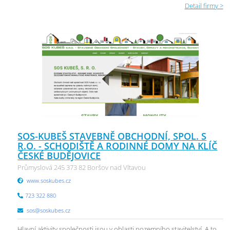
Detail firmy >
SOS-KUBEŠ STAVEBNĚ OBCHODNÍ, SPOL. S
R.O. - SCHODIŠTĚ A RODINNÉ DOMY NA KLÍČ
ČESKÉ BUDĚJOVICE
Průmyslová 245 373 82 Boršov nad Vltavou
www.soskubes.cz
723 322 880
sos@soskubes.cz
Hlavní aktivity společnosti jsou v oblasti pozemního stavitelství. A to