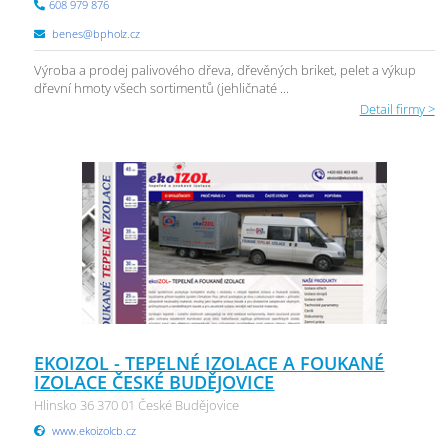
608 979 876
benes@bpholz.cz
Výroba a prodej palivového dřeva, dřevěných briket, pelet a výkup
dřevní hmoty všech sortimentů (jehličnaté ...
Detail firmy >
EKOIZOL - TEPELNÉ IZOLACE A FOUKANÉ
IZOLACE ČESKÉ BUDĚJOVICE
Hlinsko 36 370 01 České Budějovice
www.ekoizolcb.cz