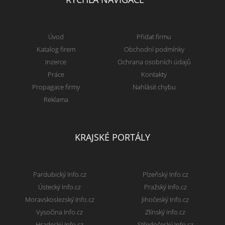
Úvod
Přidat firmu
Katalog firem
Obchodní podmínky
Inzerce
Ochrana osobních údajů
Práce
Kontakty
Propagace firmy
Nahlásit chybu
Reklama
KRAJSKÉ PORTÁLY
Pardubický Info.cz
Plzeňský Info.cz
Ústecký Info.cz
Pražský Info.cz
Moravskoslezský Info.cz
Jihočeský Info.cz
Vysočina Info.cz
Zlínský Info.cz
Hradecký Info.cz
Středočeský Info.cz