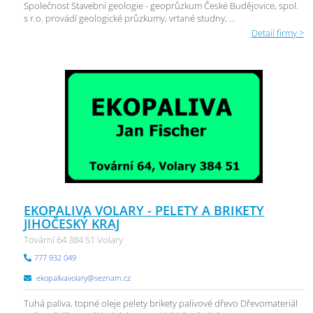
Společnost Stavební geologie - geoprůzkum České Budějovice, spol.
s r.o. provádí geologické průzkumy, vrtané studny, ...
Detail firmy >
EKOPALIVA VOLARY - PELETY A BRIKETY
JIHOČESKÝ KRAJ
Tovární 64 384 51 Volary
777 932 049
ekopalivavolary@seznam.cz
Tuhá paliva, topné oleje pelety brikety palivové dřevo Dřevomateriál