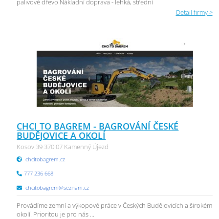
palivové dřevo Nákladní doprava - lehká, střední
Detail firmy >
CHCI TO BAGREM - BAGROVÁNÍ ČESKÉ
BUDĚJOVICE A OKOLÍ
Kosov 39 370 07 Kamenný Újezd
chcitobagrem.cz
777 236 668
chcitobagrem@seznam.cz
Provádíme zemní a výkopové práce v Českých Budějovicích a širokém
okolí. Prioritou je pro nás ...