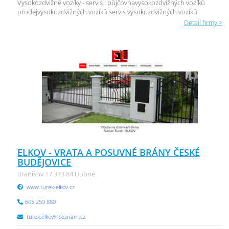
Vysokozdvižné vozíky - servis : půjčovnavysokozdvižných vozíků
prodejvysokozdvižných vozíků servis vysokozdvižných vozíků
Detail firmy >
ELKOV - VRATA A POSUVNÉ BRÁNY ČESKÉ
BUDĚJOVICE
Branišov 17 373 84 Dubné
www.turek-elkov.cz
605 259 880
turek.elkov@seznam.cz