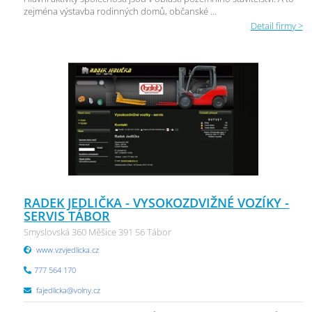
zejména výstavba rodinných domů, občanské ...
Detail firmy >
RADEK JEDLIČKA - VYSOKOZDVIŽNÉ VOZÍKY -
SERVIS TÁBOR
Smyslovská 360 Měšice 391 56 Tábor
www.vzvjedlicka.cz
777 564 170
fajedlicka@volny.cz