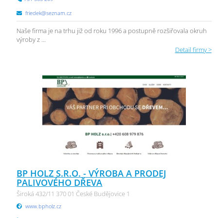
friedek@seznam.cz
Naše firma je na trhu již od roku 1996 a postupně rozšiřovala okruh
výroby z ...
Detail firmy >
BP HOLZ S.R.O. - VÝROBA A PRODEJ
PALIVOVÉHO DŘEVA
Široká 432/11 370 01 České Budějovice 1
www.bpholz.cz