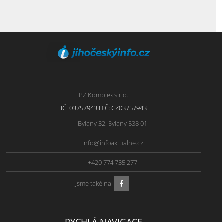
PZ Komplex s.r.o.
IČ: 03757943 DIČ: CZ03757943
Bylany 32, Bylany 538 01
info@infoaktualne.cz
+420 774 735 277
Jsme také na
RYCHLÁ NAVIGACE