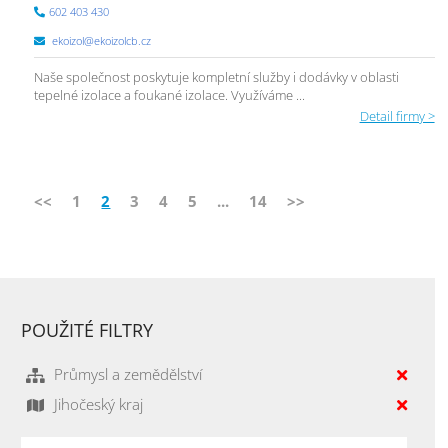
602 403 430
ekoizol@ekoizolcb.cz
Naše společnost poskytuje kompletní služby i dodávky v oblasti
tepelné izolace a foukané izolace. Využíváme ...
Detail firmy >
<<
1
2
3
4
5
...
14
>>
POUŽITÉ FILTRY
Průmysl a zemědělství
Jihočeský kraj