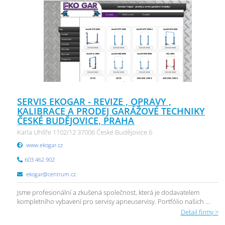
SERVIS EKOGAR - REVIZE , OPRAVY ,
KALIBRACE A PRODEJ GARÁŽOVÉ TECHNIKY
ČESKÉ BUDĚJOVICE, PRAHA
Karla Uhlíře 1102/12 37006 České Budějovice 6
www.ekogar.cz
603 462 902
ekogar@centrum.cz
Jsme profesionální a zkušená společnost, která je dodavatelem
kompletního vybavení pro servisy apneuservisy. Portfólio našich ...
Detail firmy >