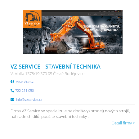
VZ SERVICE - STAVEBNÍ TECHNIKA
V. Volfa 1378/19 370 05 České Budějovice
vzservice.cz
722 211 050
info@vzservice.cz
Firma VZ Service se specializuje na dodávky (prodej) nových strojů,
náhradních dílů, použité stavební techniky ...
Detail firmy >