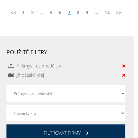
<<
1
2
...
5
6
7
8
9
...
14
>>
POUŽITÉ FILTRY
Průmysl a zemědělství
Jihočeský kraj
FILTROVAT FIRMY