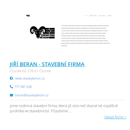
JIŘÍ BERAN - STAVEBNÍ FIRMA
Člunek 65 378 61 Člunek
www.stavbyberan.cz
777 947 638
beran@stavbyberan.cz
Jsme rodinná stavební firma, která již více než dvacet let úspěšně
podniká ve stavebnictví. Působíme ...
Detail firmy >