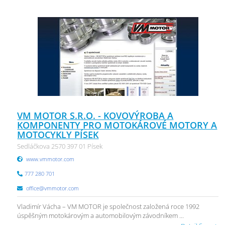
VM MOTOR S.R.O. - KOVOVÝROBA A
KOMPONENTY PRO MOTOKÁROVÉ MOTORY A
MOTOCYKLY PÍSEK
Sedláčkova 2570 397 01 Písek
www.vmmotor.com
777 280 701
office@vmmotor.com
Vladimír Vácha – VM MOTOR je společnost založená roce 1992
úspěšným motokárovým a automobilovým závodníkem ...