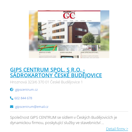
GIPS CENTRUM SPOL. S R.O. -
SÁDROKARTONY ČESKÉ BUDĚJOVICE
Hroznová 323/6 370 01 České Budějovice 1
gipscentrum.cz
602 844 678
gipscentrum@email.cz
Společnost GIPS CENTRUM se sídlem v Českých Budějovicích je
dynamickou firmou, poskytující služby ve stavebnictví ...
Detail firmy >