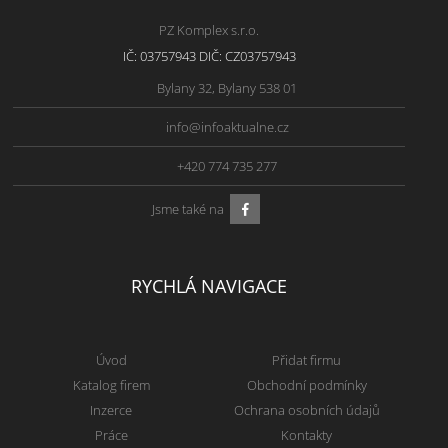
PZ Komplex s.r.o.
IČ: 03757943 DIČ: CZ03757943
Bylany 32, Bylany 538 01
info@infoaktualne.cz
+420 774 735 277
Jsme také na
RYCHLÁ NAVIGACE
Úvod
Přidat firmu
Katalog firem
Obchodní podmínky
Inzerce
Ochrana osobních údajů
Práce
Kontakty