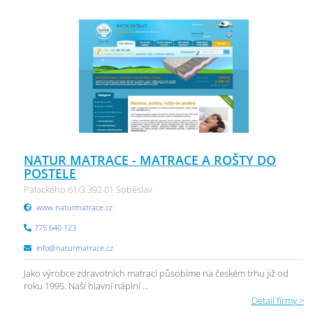
NATUR MATRACE - MATRACE A ROŠTY DO
POSTELE
Palackého 61/3 392 01 Soběslav
www.naturmatrace.cz
775 640 123
info@naturmatrace.cz
Jako výrobce zdravotních matrací působíme na českém trhu již od
roku 1995. Naší hlavní náplní ...
Detail firmy >