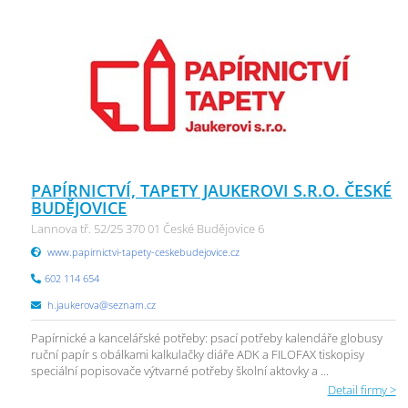
PAPÍRNICTVÍ, TAPETY JAUKEROVI S.R.O. ČESKÉ
BUDĚJOVICE
Lannova tř. 52/25 370 01 České Budějovice 6
www.papirnictvi-tapety-ceskebudejovice.cz
602 114 654
h.jaukerova@seznam.cz
Papírnické a kancelářské potřeby: psací potřeby kalendáře globusy
ruční papír s obálkami kalkulačky diáře ADK a FILOFAX tiskopisy
speciální popisovače výtvarné potřeby školní aktovky a ...
Detail firmy >