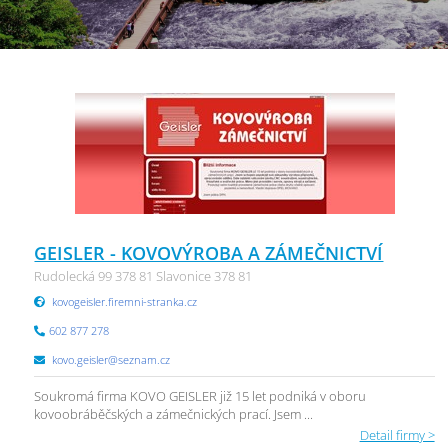
GEISLER - KOVOVÝROBA A ZÁMEČNICTVÍ
Rudolecká 99 378 81 Slavonice 378 81
kovogeisler.firemni-stranka.cz
602 877 278
kovo.geisler@seznam.cz
Soukromá firma KOVO GEISLER již 15 let podniká v oboru
kovoobráběčských a zámečnických prací. Jsem ...
Detail firmy >