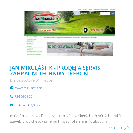
JAN MIKULÁŠTÍK - PRODEJ A SERVIS
ZAHRADNÍ TECHNIKY TŘEBOŇ
Břilice 268 379 01 Třeboň
www.mikulastik.cz
724 096 825
mikulastik.j@tiscali.cz
Naše firma provádí: Ochranu krovů a veškerých dřevěných prvků
staveb proti dřevokaznému hmyzu, plísním a houbovým ...
Detail firmy >