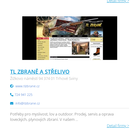
Detail firmy >
TL ZBRANĚ A STŘELIVO
Žižkovo náměstí 94 374 01 Trhové Sviny
www.tlzbrane.cz
724 941 225
info@tlzbrane.cz
Potřeby pro myslivost, lov a outdoor. Prodej, servis a oprava
loveckých, plynových zbraní. V našem ...
Detail firmy >