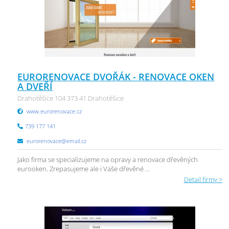
EURORENOVACE DVOŘÁK - RENOVACE OKEN
A DVEŘÍ
Drahotěšice 104 373 41 Drahotěšice
www.eurorenovace.cz
739 177 141
eurorenovace@email.cz
Jako firma se specializujeme na opravy a renovace dřevěných
eurooken. Zrepasujeme ale i Vaše dřevěné ...
Detail firmy >