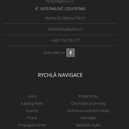
PZ Komplex s.r.o.
IČ: 03757943 DIČ: CZ03757943
Bylany 32, Bylany 538 01
info@infoaktualne.cz
+420 774 735 277
Jsme také na
RYCHLÁ NAVIGACE
Úvod
Přidat firmu
Katalog firem
Obchodní podmínky
Inzerce
Ochrana osobních údajů
Práce
Kontakty
Propagace firmy
Nahlásit chybu