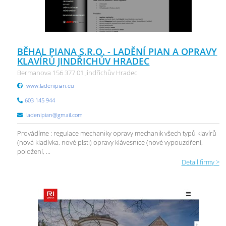
BĚHAL PIANA S.R.O. - LADĚNÍ PIAN A OPRAVY
KLAVÍRŮ JINDŘICHŮV HRADEC
Bermanova 156 377 01 Jindřichův Hradec
www.ladenipian.eu
603 145 944
ladenipian@gmail.com
Provádíme : regulace mechaniky opravy mechanik všech typů klavírů
(nová kladívka, nové plsti) opravy klávesnice (nové vypouzdření,
položení, ...
Detail firmy >