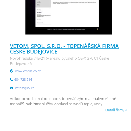
VETOM, SPOL. S.R.O. - TOPENÁŘSKÁ FIRMA
ČESKÉ BUDĚJOVICE
Novohradská 745/21 (v areálu bývalého OSP) 370 01 České
Budějovice 6
www.vetom-cb.cz
604 728 214
vetom@iol.cz
Velkoobchod a maloobchod s topenářským materiálem včetně
montáží. Nabízíme služby v oblasti rozvodů tepla, vody ...
Detail firmy >