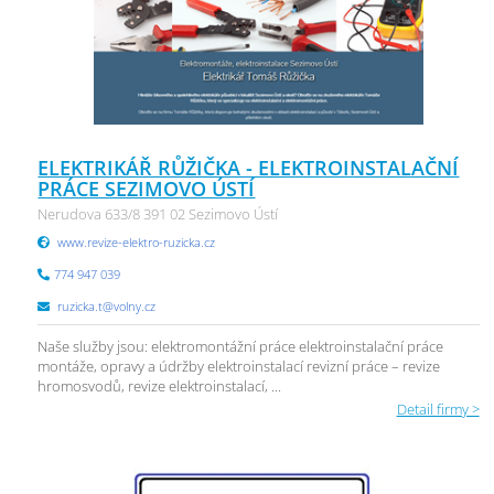
ELEKTRIKÁŘ RŮŽIČKA - ELEKTROINSTALAČNÍ
PRÁCE SEZIMOVO ÚSTÍ
Nerudova 633/8 391 02 Sezimovo Ústí
www.revize-elektro-ruzicka.cz
774 947 039
ruzicka.t@volny.cz
Naše služby jsou: elektromontážní práce elektroinstalační práce
montáže, opravy a údržby elektroinstalací revizní práce – revize
hromosvodů, revize elektroinstalací, ...
Detail firmy >