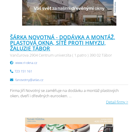
ŠÁRKA NOVOTNÁ - DODÁVKA A MONTÁŽ,
PLASTOVÁ OKNA, SÍTĚ PROTI HMYZU,
ŽALUZIE TÁBOR
Vančurova 2904 Centrum univerzita ( 1.patro ) 390 02 Tábor
www.ri-okna.cz
723 151 161
fanovotny@atlas.cz
Firma Jiří Novotný se zaměřuje na dodávku a montáž plastových
oken, dveří i dřevěných eurooken. ...
Detail firmy >