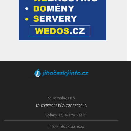
PZ Komplex s.r.o.
IČ: 03757943 DIČ: CZ03757943
Bylany 32, Bylany 538 01
info@infoaktualne.cz