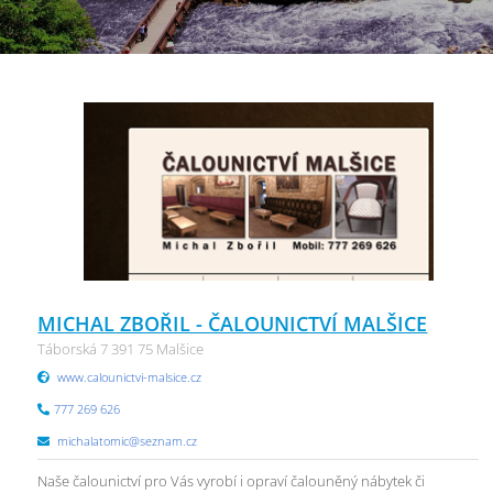
MICHAL ZBOŘIL - ČALOUNICTVÍ MALŠICE
Táborská 7 391 75 Malšice
www.calounictvi-malsice.cz
777 269 626
michalatomic@seznam.cz
Naše čalounictví pro Vás vyrobí i opraví čalouněný nábytek či