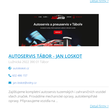
Detail firmy >
AUTOSERVIS TÁBOR - JAN LOSKOT
Lužnická 2922 390 01 Tábor
autoloskot.cz
602 486 157
jan.loskot@volny.cz
Zajišťujeme kompletní autoservis tuzemských i zahraničních vozidel
všech značek. Provádíme mechanické opravy, autoklempířské
opravy. Připravujeme vozidla na ...
Detail firmy >