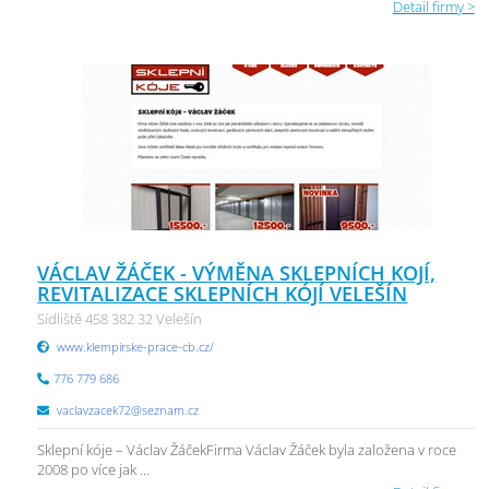
Detail firmy >
VÁCLAV ŽÁČEK - VÝMĚNA SKLEPNÍCH KOJÍ,
REVITALIZACE SKLEPNÍCH KÓJÍ VELEŠÍN
Sídliště 458 382 32 Velešín
www.klempirske-prace-cb.cz/
776 779 686
vaclavzacek72@seznam.cz
Sklepní kóje – Václav ŽáčekFirma Václav Žáček byla založena v roce
2008 po více jak ...