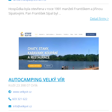
Hospůdka byla otevřena v roce 1991 manželi Františkem a Jiřinou
Sípalovými. Pan František Sípal byl ...
Detail firmy >
AUTOCAMPING VELKÝ VÍR
Kožlí 23 398 07 Orlík
www.velkyvir.cz
603 321 622
info@velkyvir.cz