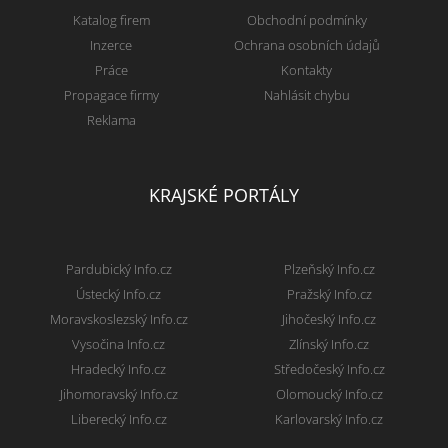
Katalog firem
Obchodní podmínky
Inzerce
Ochrana osobních údajů
Práce
Kontakty
Propagace firmy
Nahlásit chybu
Reklama
KRAJSKÉ PORTÁLY
Pardubický Info.cz
Plzeňský Info.cz
Ústecký Info.cz
Pražský Info.cz
Moravskoslezský Info.cz
Jihočeský Info.cz
Vysočina Info.cz
Zlínský Info.cz
Hradecký Info.cz
Středočeský Info.cz
Jihomoravský Info.cz
Olomoucký Info.cz
Liberecký Info.cz
Karlovarský Info.cz