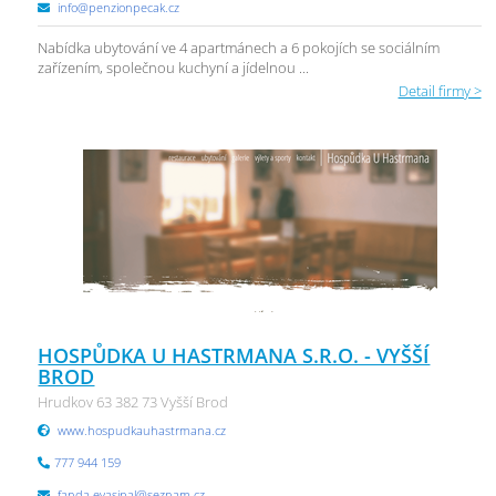
info@penzionpecak.cz
Nabídka ubytování ve 4 apartmánech a 6 pokojích se sociálním
zařízením, společnou kuchyní a jídelnou ...
Detail firmy >
HOSPŮDKA U HASTRMANA S.R.O. - VYŠŠÍ
BROD
Hrudkov 63 382 73 Vyšší Brod
www.hospudkauhastrmana.cz
777 944 159
fanda.evasipal@seznam.cz