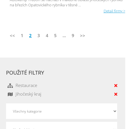
na březích Opatovického rybníka v těsné ...
Detail firmy >
<<
1
2
3
4
5
...
9
>>
POUŽITÉ FILTRY
Restaurace
Jihočeský kraj