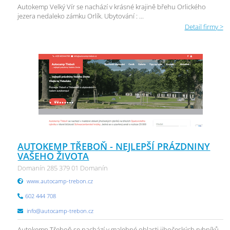
Autokemp Velký Vír se nachází v krásné krajině břehu Orlického
jezera nedaleko zámku Orlík. Ubytování : ...
Detail firmy >
AUTOKEMP TŘEBOŇ - NEJLEPŠÍ PRÁZDNINY
VAŠEHO ŽIVOTA
Domanín 285 379 01 Domanín
www.autocamp-trebon.cz
602 444 708
info@autocamp-trebon.cz
Autokemp Třeboň se nachází v malebné oblasti jihočeských rybníků