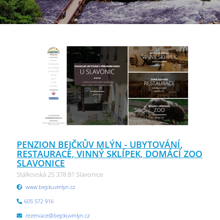
PENZION BEJČKŮV MLÝN - UBYTOVÁNÍ,
RESTAURACE, VINNÝ SKLÍPEK, DOMÁCÍ ZOO
SLAVONICE
Stálkovská 25 378 81 Slavonice
www.bejckuvmlyn.cz
605 572 916
rezervace@bejckuvmlyn.cz