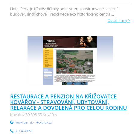
Hotel Perla je tříhvězdičkový hotel ve zrekonstruované secesní
budově v Jindřichově Hradci nedaleko historického centra ...
Detail firmy >
RESTAURACE A PENZION NA KŘIŽOVATCE
KOVÁŘOV - STRAVOVÁNÍ, UBYTOVÁNÍ,
RELAXACE A DOVOLENÁ PRO CELOU RODINU
Kovářov 30 398 55 Kovářov
www.penzion-kovarov.cz
603 474 051