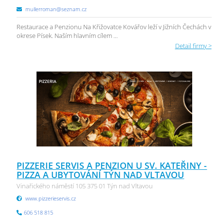
mullerroman@seznam.cz
Restaurace a Penzionu Na Křižovatce Kovářov leží v Jižních Čechách v
okrese Písek. Naším hlavním cílem ...
Detail firmy >
PIZZERIE SERVIS A PENZION U SV. KATEŘINY -
PIZZA A UBYTOVÁNÍ TÝN NAD VLTAVOU
Vinařického náměstí 105 375 01 Týn nad Vltavou
www.pizzerieservis.cz
606 518 815