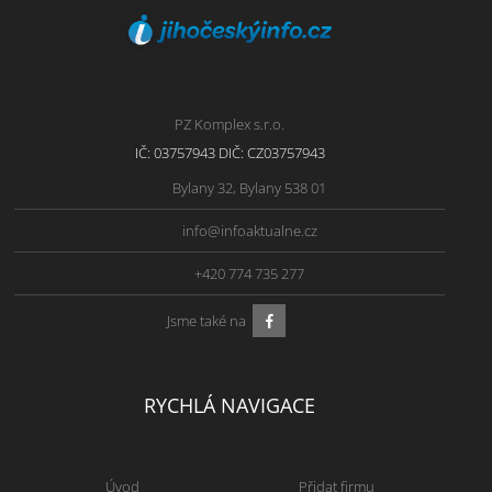
PZ Komplex s.r.o.
IČ: 03757943 DIČ: CZ03757943
Bylany 32, Bylany 538 01
info@infoaktualne.cz
+420 774 735 277
Jsme také na
RYCHLÁ NAVIGACE
Úvod
Přidat firmu