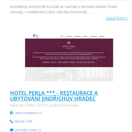
Autokemp Komorník Kunžak se nachází v lesnaté oblasti České
Kanady, v malebném údolí rybníka Komorník, ...
Detail firmy >
HOTEL PERLA *** - RESTAURACE A
UBYTOVÁNÍ JINDŘICHŮV HRADEC
Nádražní 299/2 377 01 Jindřichův Hradec
www.hotelperla.cz
384 361 639
perla@p-atelier.cz