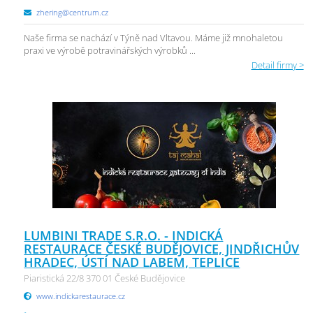
zhering@centrum.cz
Naše firma se nachází v Týně nad Vltavou. Máme již mnohaletou
praxi ve výrobě potravinářských výrobků ...
Detail firmy >
LUMBINI TRADE S.R.O. - INDICKÁ
RESTAURACE ČESKÉ BUDĚJOVICE, JINDŘICHŮV
HRADEC, ÚSTÍ NAD LABEM, TEPLICE
Piaristická 22/8 370 01 České Budějovice
www.indickarestaurace.cz