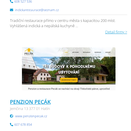
608 527 536
indickarestaurace@seznam.cz
Tradiční restaurace přímo v centru města s kapacitou 200 míst.
Vyhlášená indická a nepálská kuchyně ...
Detail firmy >
PENZION PECÁK
Jemčina 13 377 01 Hatín
www.penzionpecak.cz
607 678 854